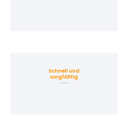
persönliches Angebot
bei uns ein
Schnell und
sorgfälltig
Professioneller Service