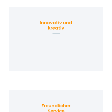
Innovativ und
kreativ
Erneuerbare Energien:
PV-Anlagen, E-Mobilität,
etc.
Freundlicher
Service